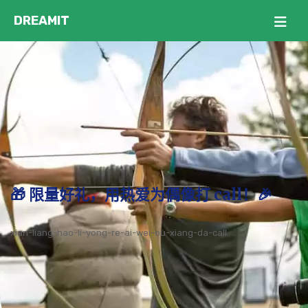
🎁 限量好礼，用热爱为偶像打 call！🎉
xian-liang-hao-li-yong-re-ai-wei-ou-xiang-da-call